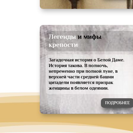
Легенды 
и мифы 
крепости
Загадочная история о Белой Даме.
История такова. В полночь,
непременно при полной луне, в
верхней части средней башни
цитадели появляется призрак
женщины в белом одеянии.
ПОДРОБНЕЕ