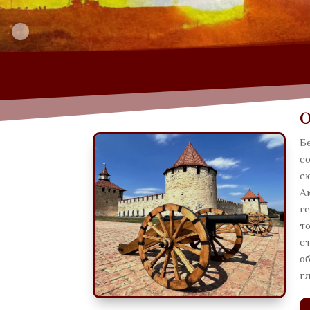
О
Б
со
сю
Ак
ге
то
с
об
г