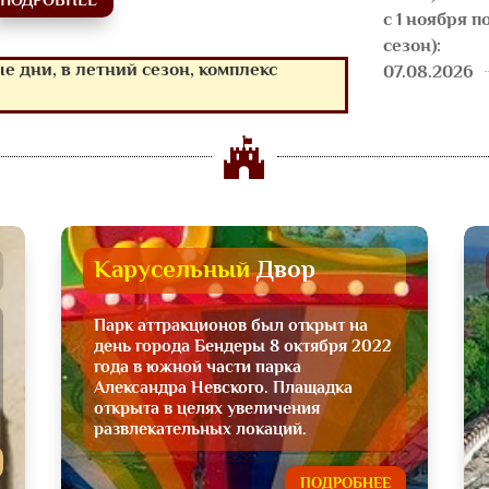
с 1 ноября п
сезон):
 дни, в летний сезон, комплекс
07.08.2026

Карусельный 
Двор
Парк аттракционов был открыт на
день города Бендеры 8 октября 2022
года в южной части парка
Александра Невского. Плащадка
открыта в целях увеличения
развлекательных локаций.
ПОДРОБНЕЕ