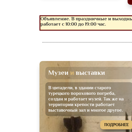
Объявление. В праздничные и выходные
работает с 10:00 до 19:00 час.
Музеи 
и 
выставки
В цитадели, в здании старого
турецкого порохового погреба,
создан и работает музей. Так же на
территории крепости работает
выставочный зал и многое другое.
ПОДРОБНЕЕ