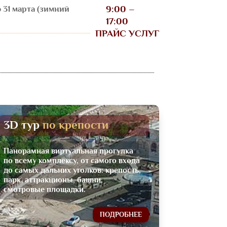
9:00 –
о 31 марта (зимний
17:00
ПРАЙС УСЛУГ
3D тур 
по крепости
Панорамная виртуальная прогулка
по всему комплексу, от самого входа
до самых дальних уголков: крепость,
парк, аттракционы, башни,
смотровые площадки.
ПОДРОБНЕЕ