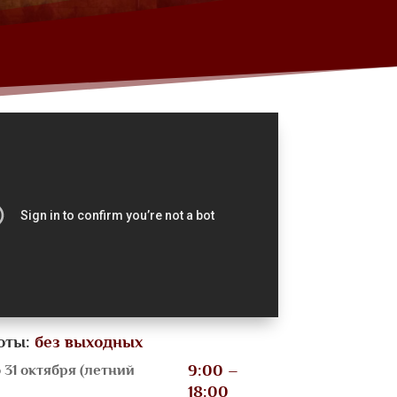
оты:
 без выходных
9:00 –
о 31 октября (летний
18:00