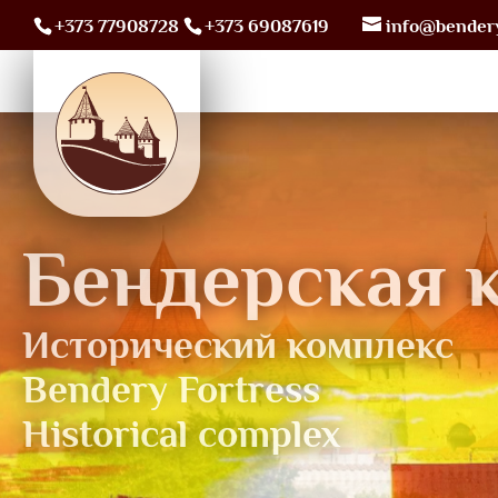
+373 77908728
+373 69087619
info@bendery