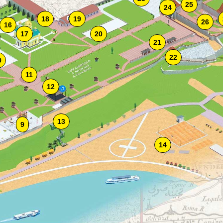
25
24
18
19
26
16
17
20
21
22
0
11
12
13
9
14