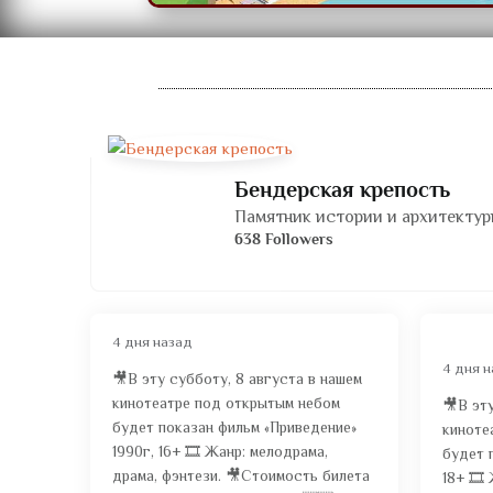
Бендерская крепость
Памятник истории и архитектуры
638 Followers
4 дня назад
4 дня 
🎥В эту субботу, 8 августа в нашем
кинотеатре под открытым небом
🎥В эт
будет показан фильм «Приведение»
киноте
1990г, 16+ 🎞️ Жанр: мелодрама,
будет 
драма, фэнтези. 🎥Стоимость билета
18+ 🎞️