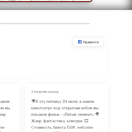
Нравится
2 недели назад
нашем
🎥В эту пятницу 24 июля, в нашем
ом мы
кинотеатре под открытым небом мы
анр:
покажем фильм - «Пятый элемент» 🎥
Жанр: фантастика, комедия. 🎞️
ome
Стоимость билета 150₽, welcome