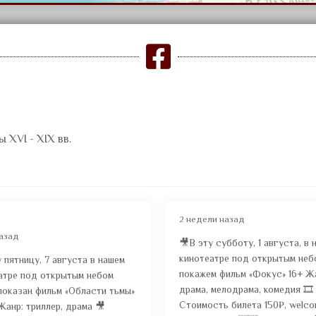

 XVI - XIX вв.
2 недели назад
назад
🎥В эту субботу, 1 августа, в 
кинотеатре под открытым неб
у пятницу, 7 августа в нашем
покажем фильм «Фокус» 16+ Ж
атре под открытым небом
драма, мелодрама, комедия 🎞️
показан фильм «Области тьмы»
Стоимость билета 150₽, welc
 Жанр: триллер, драма 🎥