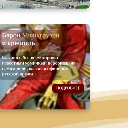
Барон 
Мюнхгаузен 
и крепость
Казалось бы, всем хорошо
известный комичный персонаж, на
самом деле оказался офицером
русской армии.
ПОДРОБНЕЕ