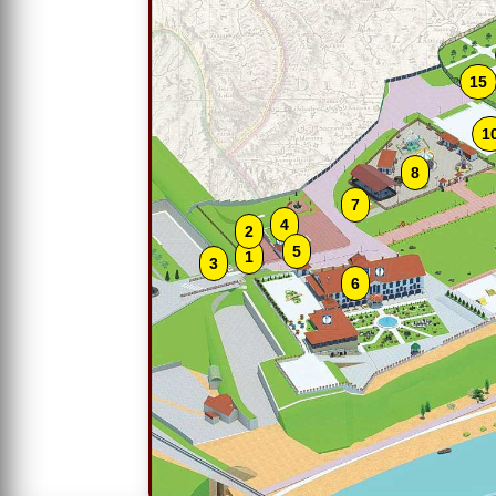
15
1
8
7
4
2
5
1
3
6