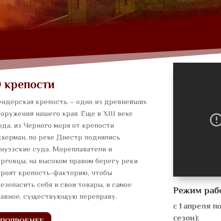
 крепости
ендерская крепость – одно из древнейших
оружений нашего края. Еще в ХIII веке
да, из Черного моря от крепости
керман, по реке Днестр поднялись
нуэзские суда. Мореплаватели и
рговцы, на высоком правом берегу реки
троят крепость-факторию, чтобы
езопасить себя и свои товары, и самое
Режим раб
лавное, существующую переправу.
с 1 апреля п
сезон):
ПОДРОБНЕЕ